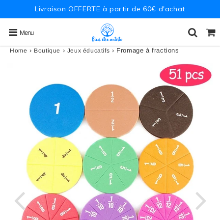
Livraison OFFERTE à partir de 60€ d'achat
Menu
›
›
›
Fromage à fractions
Home
Boutique
Jeux éducatifs