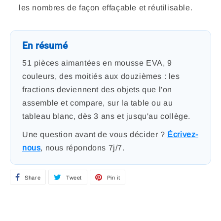
les nombres de façon effaçable et réutilisable.
En résumé
51 pièces aimantées en mousse EVA, 9
couleurs, des moitiés aux douzièmes : les
fractions deviennent des objets que l'on
assemble et compare, sur la table ou au
tableau blanc, dès 3 ans et jusqu'au collège.
Une question avant de vous décider ?
Écrivez-
nous
, nous répondons 7j/7.
Share
S
Tweet
T
Pin it
P
h
w
i
a
e
n