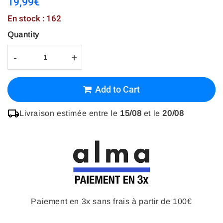
19,99€
19,99€
Unit
En stock : 162
price
Quantity
-
+
Add to Cart
Livraison estimée entre le
15/08
et le
20/08
Paiement en 3x sans frais à partir de 100€