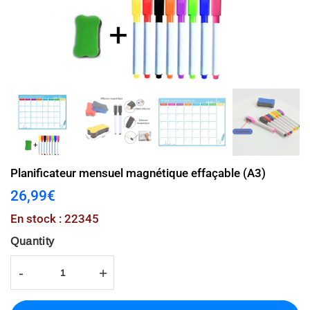
Planificateur mensuel magnétique effaçable (A3)
26,99€
26,99€
Unit
En stock : 22345
price
Quantity
-
+