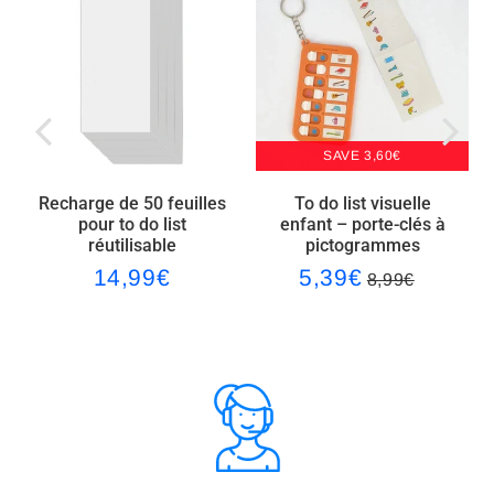
F
T
n
a
w
t
c
i
e
e
t
r
b
t
e
SAVE 3,60€
o
e
s
Recharge de 50 feuilles
To do list visuelle
o
r
t
pour to do list
enfant – porte-clés à
réutilisable
pictogrammes
k
14,99€
5,39€
9€
14,99€
5,39€
8,99€
Regular
Sale
Regular
8,99€
Unit
price
price
price
price