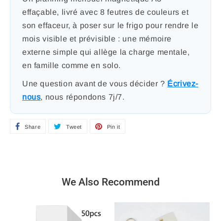
effaçable, livré avec 8 feutres de couleurs et
son effaceur, à poser sur le frigo pour rendre le
mois visible et prévisible : une mémoire
externe simple qui allège la charge mentale,
en famille comme en solo.
Une question avant de vous décider ?
Écrivez-
nous
, nous répondons 7j/7.
Share
S
Tweet
T
Pin it
P
h
w
i
a
e
n
r
e
o
We Also Recommend
e
t
n
o
o
P
n
n
i