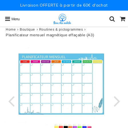
Livraison OFFERTE à partir de 60€ d'achat
Menu
›
›
›
Home
Boutique
Routines & pictogrammes
Planificateur mensuel magnétique effaçable (A3)